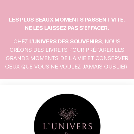
LES PLUS BEAUX MOMENTS PASSENT VITE.
NE LES LAISSEZ PAS S’EFFACER.
CHEZ
L’UNIVERS DES SOUVENIRS
, NOUS
CRÉONS DES LIVRETS POUR PRÉPARER LES
GRANDS MOMENTS DE LA VIE ET CONSERVER
CEUX QUE VOUS NE VOULEZ JAMAIS OUBLIER.