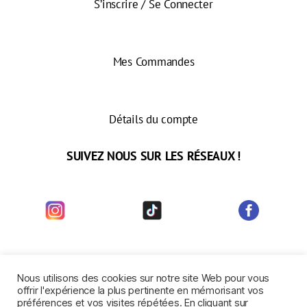
S’inscrire / Se Connecter
Mes Commandes
Détails du compte
SUIVEZ NOUS SUR LES RÉSEAUX !
Nous utilisons des cookies sur notre site Web pour vous
offrir l'expérience la plus pertinente en mémorisant vos
Mentions Légales
|
Conditions Générales de Vente
|
Politique de
préférences et vos visites répétées. En cliquant sur